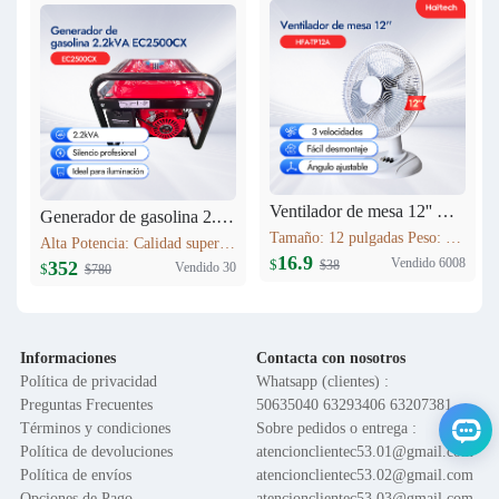
Ventilador de mesa 12'' HFA-TP12A
Generador de gasolina 2.2kVA EC2500CX
Tamaño: 12 pulgadas Peso: 1.6 kg Voltaje: 120V 60HZ Material del motor: Cobre Función: Control de 3 velocidades; Oscilación; Inclinación vertical ajustable; Altura ajustable; Base en cruz; Rejilla de seguridad; Fácil montaje
Alta Potencia: Calidad superior. Máxima Estabilidad: AVR, protege equipos. Bajo Consumo: Ahorro >10%. Bajo Ruido: Silenciador industrial. Versátil: Hogar/obras/exteriores. Portátil: Ligero, fácil transporte.
16.9
Vendido 6008
$
$38
352
Vendido 30
$
$780
Informaciones
Contacta con nosotros
Política de privacidad
Whatsapp (clientes) :
Preguntas Frecuentes
50635040 63293406 63207381
Términos y condiciones
Sobre pedidos o entrega :
Política de devoluciones
atencionclientec53.01@gmail.com
Política de envíos
atencionclientec53.02@gmail.com
Opciones de Pago
atencionclientec53.03@gmail.com