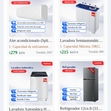
Lavadora Semiautomática 10KG XPB100-1986
Aire acondicionado (Split) 12000 BTU Haitech HAC-12000CUCOCF
1. Capacidad Máxima 10KG 2. Panel de control: pantalla de seda 3. Lavado y centrifugadopor separado 4. Peso neto: 24.5kg 5. Dimensiones del producto:807mm*476mm*997 mm
1. Capacidad de enfriamiento：12000BTU 2. 30% más de cobre que modelos estándar,Mayor conductividad térmica y durabilidad, rendimiento estable. 3. Nivel Ruido Bajo: 40 dB(A) 4. Alto de Volumen de Aire: 580 m3/h
215
Vendido 990
279
$
$227.9
Vendido 2667
$
$379
Refrigerador 12cu.ft (333L) Inverter HRF-AM45
Lavadora Automática HYS 9KG FW90-15288AS