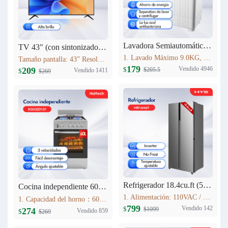
Lavadora Semiautomática HYS 9KG XPB90-2066
TV 43" (con sintonizador analógico) Haitech 43F5-B
1. Lavado Máximo 9.0KG, Centrifugado 5.0KG 2. Tiempo de lavado (min): 15 3. Tiempo de centrifugado (min): 5 4. Dimensiones: 773mm×450mm×892mm 5. Peso de la máquina 19.0KG Fuente de alimentación 110V 60HZ
Tamaño pantalla: 43” Resolución máxima: 1920*1080 Relación de aspecto: 16:9 Contraste: 4000:1 Brillo: 280cd/m2 Rango de Frecuencia: V:56-75Hz H:30-80KHz Colores: 16.7M Sistema: NTSC Idioma interfaz: Español, Inglés, Francés, Alemán, Portugués (opcional)
179
Vendido 4946
209
$
$205.5
Vendido 1411
$
$269
Refrigerador 18.4cu.ft (521L) Inverter HRF-AM69
Cocina independiente 60L KGG5201-D1
1. Alimentación: 110VAC / 60Hz 2. Sistema Libre de Escarcha (No Frost) 3. Tecnología inverter 4. Refrigerante Ecológico (R600a) 5. Flujo de Aire Tridimensional Indirecto (360°) con Temperatura Estable 6. Luz LED Interior de Bajo Consumo
1. Capacidad del horno：60L 2. Acero Inoxidable 3. Lámpara de horno 4. Estufa de gas con 4 quemadores Estufas sin FFD : 2 * 1.75kWSemi-quemador rápido; 1 * 10kW quemador auxiliar; 1 * 3.0kW quemador rápido; 5. Soportes de sartén esmaltados
799
Vendido 142
$
$1099
274
Vendido 859
$
$269