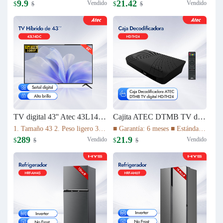
9.9
21.42
Vendido
Vendido
$
$
$
$
TV digital 43'' Atec 43L14D-C
Cajita ATEC DTMB TV digital HD-TH24
1. Tamaño 43 2. Peso ligero 3. Relación de aspecto 16:9 4. Tiempo de respuesta (gris a gris) 8,5ms 5. La imagen de alta definición 1080P 6. Vida útil de la lámpara 30.000 HS 7. Sistema de TV ATV(NTSC)/DTV(DTMB) 8. Múltiples interfaces
■ Garantía: 6 meses ■ Estándar DTMB ■ El rendimiento del sistema es más robusto. ■ Mayor capacidad de información. ■ Mejor rendimiento móvil. ■ El rendimiento de la cobertura de transmisión es mejor.
289
21.9
Vendido
Vendido
$
$
$
$