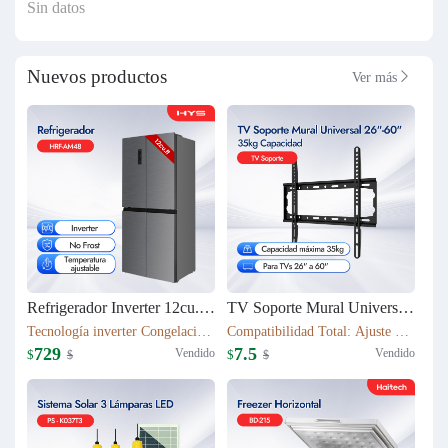
Sin datos
Nuevos productos
Ver más

Refrigerador Inverter 12cu.ft (337L) 4 puertas HRF-AM48
TV Soporte Mural Universal 26"-60" | 35kg Capacidad | T50S
Tecnología inverter Congelación: 112L Refrigeración: 225L Dimensión: W79.5*D63*H180(cm) Peso neto/bruto: 79KG / 87KG
Compatibilidad Total: Ajuste perfecto para TVs 26" a 60" Robustez Industrial: Capacidad máxima 35kg con chasis de acero 1.1mm
729
7.5
Vendido
Vendido
$
$
$
$