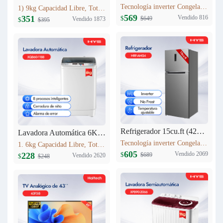
Tecnología inverter Congelación: 77L Refrigeración: 256L Dimensión: W60.5 x D68 x H170.5(cm) Peso neto/bruto: 57KG / 63KG
1) 9kg Capacidad Libre, Totalmente automático 9kg 2) Secado a alta temperatura 3) 12 procesos inteligentes 4) Lavadora equipada con cerradura 5) Cuenta con entrada de agua fría
569
Vendido 816
351
$
$649
Vendido 1873
$
$395
Refrigerador 15cu.ft (420L) Inverter HRF-AM54
Lavadora Automática 6KG XQB60-1188
Tecnología inverter Congelación: 95L Refrigeración: 325L Dimensión: W710 x D685 x H1780(mm) Peso neto/bruto: 69 KG/76 KG
1. 6kg Capacidad Libre, Totalmente automático 6kg 2. 8 procesos inteligentes 3. Cerradura de niño 4. Alarma de error 5. Peso neto: 23kg 6. Dimensiones del producto:525mm*520mm*865mm
605
Vendido 2069
228
$
$689
Vendido 2620
$
$248