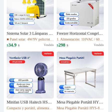
Sistema Solar 3 Lámparas LED PS-K037T3
Freezer Horizontal Congelador Nevera 7.6cu.ft (215L) BD-215C
■ Panel solar: 4W/9V policristalino con cable de 5 m ■ Batería: 16Wh LiFePO4 (3.2V/6000mAh) ■ Fuente de luz: 3 bombillas LED de 1W ■ Cable de luz: cable de 5 m con interruptor de encendido/apagado ■ Tiempo de carga: 5–6 h bajo luz solar suficiente
1. Alimentación: 110VAC / 60Hz 2. Refrigerante: R600a 3. Color: Blanco Nieve 4. Condensador: Externo 5. Dimensiones: 895x590x850mm 6. Incluye Cesta Esmaltada
34.9
298
Vendido
Vendido
$
$
$
$
Minifan USB Haitech HSF-N15
Mesa Plegable Portátil HYS-8912-1
Compacto y portátil, alimentación por USB. Rotación de 360° para ajustar la dirección del viento. Pantalla LED que muestra la velocidad. 5 niveles de velocidad ajustables. También funciona como soporte para móvil. 5 colores disponibles según inventario.
Mesa Plegable Portátil HYS-8912-1 80*40*75cm & 4900g Ajustable Sin instalación