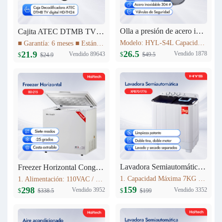
Olla a presión de acero inoxidable 4L Haitech HYL-S4L
Cajita ATEC DTMB TV digital HD-TH24
Modelo: HYL-S4L Capacidad: 4L Diámetro del producto (milímetro): 20cm Altura del producto (milímetro): 137mm Materiales: acero inoxidable 304 # Utilizables tanto para Cocinas a Gas como para Cocinas de Inducción
■ Garantía: 6 meses ■ Estándar DTMB ■ El rendimiento del sistema es más robusto. ■ Mayor capacidad de información. ■ Mejor rendimiento móvil. ■ El rendimiento de la cobertura de transmisión es mejor.
26.5
21.9
Vendido 1878
Vendido 89643
$
$
$49.5
$24.9
Lavadora Semiautomática 7KG XPB70-1776
Freezer Horizontal Congelador Nevera 7.6cu.ft (215L) BD-215C
1. Capacidad Máxima 7KG 2. Panel de control 3. Lavado y centrifugadopor separado 4. Peso neto: 16.5kg 5. Dimensiones del producto:723mm*406mm*819mm
1. Alimentación: 110VAC / 60Hz 2. Refrigerante: R600a 3. Color: Blanco Nieve 4. Condensador: Externo 5. Dimensiones: 895x590x850mm 6. Incluye Cesta Esmaltada
159
298
Vendido 3352
Vendido 3952
$
$
$199
$338.5