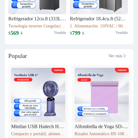
Refrigerador 12cu.ft (333L) Inverter HRF-AM45
Refrigerador 18.4cu.ft (521L) Inverter HRF-AM69
Tecnología inverter Congelación: 77L Refrigeración: 256L Dimensión: W60.5 x D68 x H170.5(cm) Peso neto/bruto: 57KG / 63KG
1. Alimentación: 110VAC / 60Hz 2. Sistema Libre de Escarcha (No Frost) 3. Tecnología inverter 4. Refrigerante Ecológico (R600a) 5. Flujo de Aire Tridimensional Indirecto (360°) con Temperatura Estable 6. Luz LED Interior de Bajo Consumo
569
799
Vendido
Vendido
$
$
$
$
Popular
Ver más

Minifan USB Haitech HSF-N15
Alfombrilla de Yoga SD-401
Compacto y portátil, alimentación por USB. Rotación de 360° para ajustar la dirección del viento. Pantalla LED que muestra la velocidad. 5 niveles de velocidad ajustables. También funciona como soporte para móvil. 5 colores disponibles según inventario.
Rizador Automático HS-108 183*61cm*6mm & 2000g Antideslizante y amortiguador