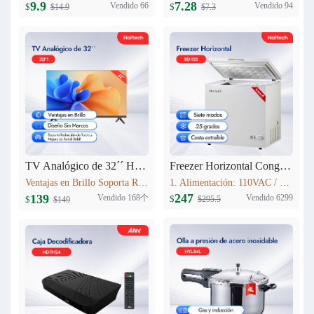
9.9
7.28
Vendido 66
Vendido 94
$
$
$14.9
$7.3
TV Analógico de 32´´ Haitech-32F1
Freezer Horizontal Congelador Nevera 5.6cu.ft (155L) BD-155
Ventajas en Brillo Soporta Reducción de Ruido y Mejora de Señal Débil 3 HDMI
1. Alimentación: 110VAC / 60Hz 2. Refrigerante: R600a 3. Color: Blanco Nieve 4. Condensador: Externo 5. Dimensiones: 735x590x850mm 6. Incluye Cesta Esmaltada
247
139
Vendido 168个
Vendido 6299
$
$
$295.5
$149