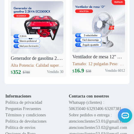
Ventilador de mesa 12'' HFA-TP12A
Generador de gasolina 2.2kVA EC2500CX
Tamaño: 12 pulgadas Peso: 1.6 kg Voltaje: 120V 60HZ Material del motor: Cobre Función: Control de 3 velocidades; Oscilación; Inclinación vertical ajustable; Altura ajustable; Base en cruz; Rejilla de seguridad; Fácil montaje
Alta Potencia: Calidad superior. Máxima Estabilidad: AVR, protege equipos. Bajo Consumo: Ahorro >10%. Bajo Ruido: Silenciador industrial. Versátil: Hogar/obras/exteriores. Portátil: Ligero, fácil transporte.
16.9
Vendido 6012
$
$38
352
Vendido 30
$
$780
Informaciones
Contacta con nosotros
Política de privacidad
Whatsapp (clientes) :
Preguntas Frecuentes
50635040 63293406 63207381
Términos y condiciones
Sobre pedidos o entrega :
Política de devoluciones
atencionclientec53.01@gmail.com
Política de envíos
atencionclientec53.02@gmail.com
Opciones de Pago
atencionclientec53.03@gmail.com