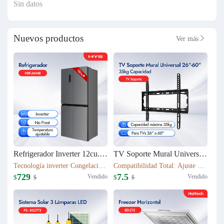
Sin datos
Nuevos productos
Ver más

Refrigerador Inverter 12cu.ft (337L) 4 puertas HRF-AM48
TV Soporte Mural Universal 26"-60" | 35kg Capacidad | T50S
Tecnología inverter Congelación: 112L Refrigeración: 225L Dimensión: W79.5*D63*H180(cm) Peso neto/bruto: 79KG / 87KG
Compatibilidad Total: Ajuste perfecto para TVs 26" a 60" Robustez Industrial: Capacidad máxima 35kg con chasis de acero 1.1mm
729
7.5
Vendido
Vendido
$
$
$
$