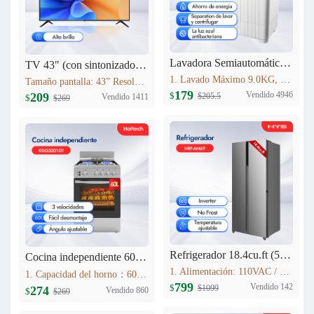
Lavadora Semiautomática HYS 9KG XPB90-2066
TV 43" (con sintonizador analógico) Haitech 43F5-B
1. Lavado Máximo 9.0KG, Centrifugado 5.0KG 2. Tiempo de lavado (min): 15 3. Tiempo de centrifugado (min): 5 4. Dimensiones: 773mm×450mm×892mm 5. Peso de la máquina 19.0KG Fuente de alimentación 110V 60HZ
Tamaño pantalla: 43” Resolución máxima: 1920*1080 Relación de aspecto: 16:9 Contraste: 4000:1 Brillo: 280cd/m2 Rango de Frecuencia: V:56-75Hz H:30-80KHz Colores: 16.7M Sistema: NTSC Idioma interfaz: Español, Inglés, Francés, Alemán, Portugués (opcional)
179
Vendido 4946
209
$
$205.5
Vendido 1411
$
$269
Refrigerador 18.4cu.ft (521L) Inverter HRF-AM69
Cocina independiente 60L KGG5201-D1
1. Alimentación: 110VAC / 60Hz 2. Sistema Libre de Escarcha (No Frost) 3. Tecnología inverter 4. Refrigerante Ecológico (R600a) 5. Flujo de Aire Tridimensional Indirecto (360°) con Temperatura Estable 6. Luz LED Interior de Bajo Consumo
1. Capacidad del horno：60L 2. Acero Inoxidable 3. Lámpara de horno 4. Estufa de gas con 4 quemadores Estufas sin FFD : 2 * 1.75kWSemi-quemador rápido; 1 * 10kW quemador auxiliar; 1 * 3.0kW quemador rápido; 5. Soportes de sartén esmaltados
799
Vendido 142
$
$1099
274
Vendido 860
$
$269