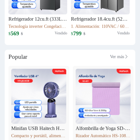
Refrigerador 12cu.ft (333L) Inverter HRF-AM45
Refrigerador 18.4cu.ft (521L) Inverter HRF-AM69
Tecnología inverter Congelación: 77L Refrigeración: 256L Dimensión: W60.5 x D68 x H170.5(cm) Peso neto/bruto: 57KG / 63KG
1. Alimentación: 110VAC / 60Hz 2. Sistema Libre de Escarcha (No Frost) 3. Tecnología inverter 4. Refrigerante Ecológico (R600a) 5. Flujo de Aire Tridimensional Indirecto (360°) con Temperatura Estable 6. Luz LED Interior de Bajo Consumo
569
799
Vendido
Vendido
$
$
$
$
Popular
Ver más

Minifan USB Haitech HSF-N15
Alfombrilla de Yoga SD-401
Compacto y portátil, alimentación por USB. Rotación de 360° para ajustar la dirección del viento. Pantalla LED que muestra la velocidad. 5 niveles de velocidad ajustables. También funciona como soporte para móvil. 5 colores disponibles según inventario.
Rizador Automático HS-108 183*61cm*6mm & 2000g Antideslizante y amortiguador