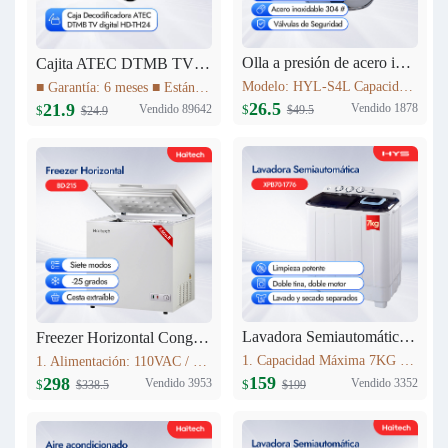
Olla a presión de acero inoxidable 4L Haitech HYL-S4L
Cajita ATEC DTMB TV digital HD-TH24
Modelo: HYL-S4L Capacidad: 4L Diámetro del producto (milímetro): 20cm Altura del producto (milímetro): 137mm Materiales: acero inoxidable 304 # Utilizables tanto para Cocinas a Gas como para Cocinas de Inducción
■ Garantía: 6 meses ■ Estándar DTMB ■ El rendimiento del sistema es más robusto. ■ Mayor capacidad de información. ■ Mejor rendimiento móvil. ■ El rendimiento de la cobertura de transmisión es mejor.
26.5
21.9
Vendido 1878
Vendido 89642
$
$
$49.5
$24.9
Lavadora Semiautomática 7KG XPB70-1776
Freezer Horizontal Congelador Nevera 7.6cu.ft (215L) BD-215C
1. Capacidad Máxima 7KG 2. Panel de control 3. Lavado y centrifugadopor separado 4. Peso neto: 16.5kg 5. Dimensiones del producto:723mm*406mm*819mm
1. Alimentación: 110VAC / 60Hz 2. Refrigerante: R600a 3. Color: Blanco Nieve 4. Condensador: Externo 5. Dimensiones: 895x590x850mm 6. Incluye Cesta Esmaltada
159
298
Vendido 3352
Vendido 3953
$
$
$199
$338.5