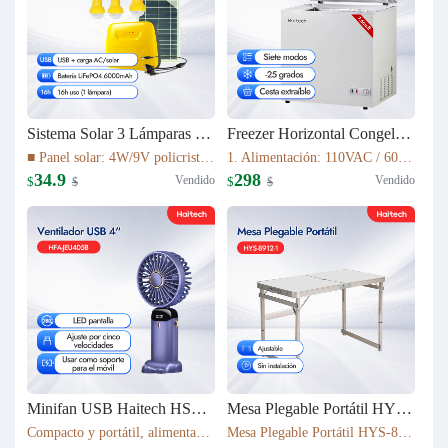
Sistema Solar 3 Lámparas LED PS-K037T3
Freezer Horizontal Congelador Nevera 7.6cu.ft (215L) BD-215C
■ Panel solar: 4W/9V policristalino con cable de 5 m ■ Batería: 16Wh LiFePO4 (3.2V/6000mAh) ■ Fuente de luz: 3 bombillas LED de 1W ■ Cable de luz: cable de 5 m con interruptor de encendido/apagado ■ Tiempo de carga: 5–6 h bajo luz solar suficiente
1. Alimentación: 110VAC / 60Hz 2. Refrigerante: R600a 3. Color: Blanco Nieve 4. Condensador: Externo 5. Dimensiones: 895x590x850mm 6. Incluye Cesta Esmaltada
34.9
298
Vendido
Vendido
$
$
$
$
Minifan USB Haitech HSF-N15
Mesa Plegable Portátil HYS-8912-1
Compacto y portátil, alimentación por USB. Rotación de 360° para ajustar la dirección del viento. Pantalla LED que muestra la velocidad. 5 niveles de velocidad ajustables. También funciona como soporte para móvil. 5 colores disponibles según inventario.
Mesa Plegable Portátil HYS-8912-1 80*40*75cm & 4900g Ajustable Sin instalación