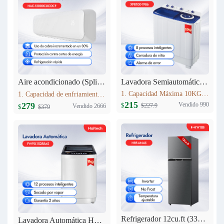
Lavadora Semiautomática 10KG XPB100-1986
Aire acondicionado (Split) 12000 BTU Haitech HAC-12000CUCOCF
1. Capacidad Máxima 10KG 2. Panel de control: pantalla de seda 3. Lavado y centrifugadopor separado 4. Peso neto: 24.5kg 5. Dimensiones del producto:807mm*476mm*997 mm
1. Capacidad de enfriamiento：12000BTU 2. 30% más de cobre que modelos estándar,Mayor conductividad térmica y durabilidad, rendimiento estable. 3. Nivel Ruido Bajo: 40 dB(A) 4. Alto de Volumen de Aire: 580 m3/h
215
Vendido 990
279
$
$227.9
Vendido 2666
$
$379
Refrigerador 12cu.ft (333L) Inverter HRF-AM45
Lavadora Automática HYS 9KG FW90-15288AS