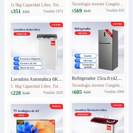
Tecnología inverter Congelación: 77L Refrigeración: 256L Dimensión: W60.5 x D68 x H170.5(cm) Peso neto/bruto: 57KG / 63KG
1) 9kg Capacidad Libre, Totalmente automático 9kg 2) Secado a alta temperatura 3) 12 procesos inteligentes 4) Lavadora equipada con cerradura 5) Cuenta con entrada de agua fría
569
Vendido 816
351
$
$649
Vendido 1873
$
$395
Refrigerador 15cu.ft (420L) Inverter HRF-AM54
Lavadora Automática 6KG XQB60-1188
Tecnología inverter Congelación: 95L Refrigeración: 325L Dimensión: W710 x D685 x H1780(mm) Peso neto/bruto: 69 KG/76 KG
1. 6kg Capacidad Libre, Totalmente automático 6kg 2. 8 procesos inteligentes 3. Cerradura de niño 4. Alarma de error 5. Peso neto: 23kg 6. Dimensiones del producto:525mm*520mm*865mm
605
Vendido 2069
228
$
$689
Vendido 2620
$
$248