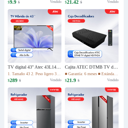
9.9
21.42
Vendido
Vendido
$
$
$
$
TV digital 43'' Atec 43L14D-C
Cajita ATEC DTMB TV digital HD-TH24
1. Tamaño 43 2. Peso ligero 3. Relación de aspecto 16:9 4. Tiempo de respuesta (gris a gris) 8,5ms 5. La imagen de alta definición 1080P 6. Vida útil de la lámpara 30.000 HS 7. Sistema de TV ATV(NTSC)/DTV(DTMB) 8. Múltiples interfaces
■ Garantía: 6 meses ■ Estándar DTMB ■ El rendimiento del sistema es más robusto. ■ Mayor capacidad de información. ■ Mejor rendimiento móvil. ■ El rendimiento de la cobertura de transmisión es mejor.
289
21.9
Vendido
Vendido
$
$
$
$