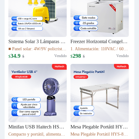
Sistema Solar 3 Lámparas LED PS-K037T3
Freezer Horizontal Congelador Nevera 7.6cu.ft (215L) BD-215C
■ Panel solar: 4W/9V policristalino con cable de 5 m ■ Batería: 16Wh LiFePO4 (3.2V/6000mAh) ■ Fuente de luz: 3 bombillas LED de 1W ■ Cable de luz: cable de 5 m con interruptor de encendido/apagado ■ Tiempo de carga: 5–6 h bajo luz solar suficiente
1. Alimentación: 110VAC / 60Hz 2. Refrigerante: R600a 3. Color: Blanco Nieve 4. Condensador: Externo 5. Dimensiones: 895x590x850mm 6. Incluye Cesta Esmaltada
34.9
298
Vendido
Vendido
$
$
$
$
Minifan USB Haitech HSF-N15
Mesa Plegable Portátil HYS-8912-1
Compacto y portátil, alimentación por USB. Rotación de 360° para ajustar la dirección del viento. Pantalla LED que muestra la velocidad. 5 niveles de velocidad ajustables. También funciona como soporte para móvil. 5 colores disponibles según inventario.
Mesa Plegable Portátil HYS-8912-1 80*40*75cm & 4900g Ajustable Sin instalación