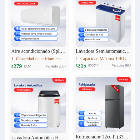
Lavadora Semiautomática 10KG XPB100-1986
Aire acondicionado (Split) 12000 BTU Haitech HAC-12000CUCOCF
1. Capacidad Máxima 10KG 2. Panel de control: pantalla de seda 3. Lavado y centrifugadopor separado 4. Peso neto: 24.5kg 5. Dimensiones del producto:807mm*476mm*997 mm
1. Capacidad de enfriamiento：12000BTU 2. 30% más de cobre que modelos estándar,Mayor conductividad térmica y durabilidad, rendimiento estable. 3. Nivel Ruido Bajo: 40 dB(A) 4. Alto de Volumen de Aire: 580 m3/h
215
Vendido 990
279
$
$227.9
Vendido 2667
$
$379
Refrigerador 12cu.ft (333L) Inverter HRF-AM45
Lavadora Automática HYS 9KG FW90-15288AS