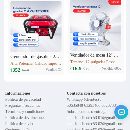
Ventilador de mesa 12'' HFA-TP12A
Generador de gasolina 2.2kVA EC2500CX
Tamaño: 12 pulgadas Peso: 1.6 kg Voltaje: 120V 60HZ Material del motor: Cobre Función: Control de 3 velocidades; Oscilación; Inclinación vertical ajustable; Altura ajustable; Base en cruz; Rejilla de seguridad; Fácil montaje
Alta Potencia: Calidad superior. Máxima Estabilidad: AVR, protege equipos. Bajo Consumo: Ahorro >10%. Bajo Ruido: Silenciador industrial. Versátil: Hogar/obras/exteriores. Portátil: Ligero, fácil transporte.
16.9
Vendido 6008
$
$38
352
Vendido 30
$
$780
Informaciones
Contacta con nosotros
Política de privacidad
Whatsapp (clientes) :
Preguntas Frecuentes
50635040 63293406 63207381
Términos y condiciones
Sobre pedidos o entrega :
Política de devoluciones
atencionclientec53.01@gmail.com
Política de envíos
atencionclientec53.02@gmail.com
Opciones de Pago
atencionclientec53.03@gmail.com