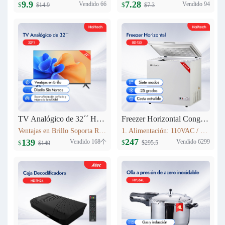
9.9
7.28
Vendido 66
Vendido 94
$
$
$14.9
$7.3
TV Analógico de 32´´ Haitech-32F1
Freezer Horizontal Congelador Nevera 5.6cu.ft (155L) BD-155
Ventajas en Brillo Soporta Reducción de Ruido y Mejora de Señal Débil 3 HDMI
1. Alimentación: 110VAC / 60Hz 2. Refrigerante: R600a 3. Color: Blanco Nieve 4. Condensador: Externo 5. Dimensiones: 735x590x850mm 6. Incluye Cesta Esmaltada
247
139
Vendido 168个
Vendido 6299
$
$
$295.5
$149