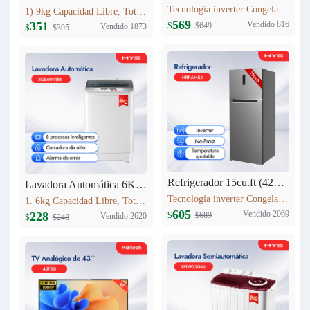
Tecnología inverter Congelación: 77L Refrigeración: 256L Dimensión: W60.5 x D68 x H170.5(cm) Peso neto/bruto: 57KG / 63KG
1) 9kg Capacidad Libre, Totalmente automático 9kg 2) Secado a alta temperatura 3) 12 procesos inteligentes 4) Lavadora equipada con cerradura 5) Cuenta con entrada de agua fría
569
Vendido 816
351
$
$649
Vendido 1873
$
$395
Refrigerador 15cu.ft (420L) Inverter HRF-AM54
Lavadora Automática 6KG XQB60-1188
Tecnología inverter Congelación: 95L Refrigeración: 325L Dimensión: W710 x D685 x H1780(mm) Peso neto/bruto: 69 KG/76 KG
1. 6kg Capacidad Libre, Totalmente automático 6kg 2. 8 procesos inteligentes 3. Cerradura de niño 4. Alarma de error 5. Peso neto: 23kg 6. Dimensiones del producto:525mm*520mm*865mm
605
Vendido 2069
228
$
$689
Vendido 2620
$
$248