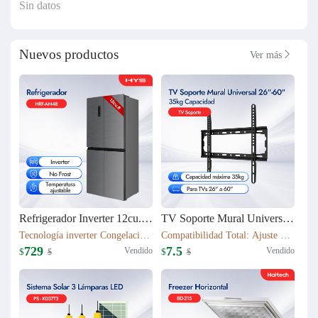
Sin datos
Nuevos productos
Ver más

Refrigerador Inverter 12cu.ft (337L) 4 puertas HRF-AM48
TV Soporte Mural Universal 26"-60" | 35kg Capacidad | T50S
Tecnología inverter Congelación: 112L Refrigeración: 225L Dimensión: W79.5*D63*H180(cm) Peso neto/bruto: 79KG / 87KG
Compatibilidad Total: Ajuste perfecto para TVs 26" a 60" Robustez Industrial: Capacidad máxima 35kg con chasis de acero 1.1mm
729
7.5
Vendido
Vendido
$
$
$
$