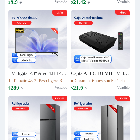
9.9
21.42
Vendido
Vendido
$
$
$
$
TV digital 43'' Atec 43L14D-C
Cajita ATEC DTMB TV digital HD-TH24
1. Tamaño 43 2. Peso ligero 3. Relación de aspecto 16:9 4. Tiempo de respuesta (gris a gris) 8,5ms 5. La imagen de alta definición 1080P 6. Vida útil de la lámpara 30.000 HS 7. Sistema de TV ATV(NTSC)/DTV(DTMB) 8. Múltiples interfaces
■ Garantía: 6 meses ■ Estándar DTMB ■ El rendimiento del sistema es más robusto. ■ Mayor capacidad de información. ■ Mejor rendimiento móvil. ■ El rendimiento de la cobertura de transmisión es mejor.
289
21.9
Vendido
Vendido
$
$
$
$