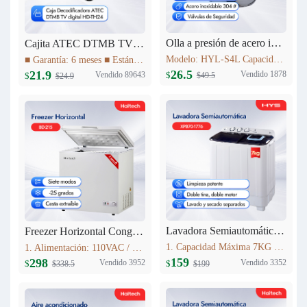
Olla a presión de acero inoxidable 4L Haitech HYL-S4L
Cajita ATEC DTMB TV digital HD-TH24
Modelo: HYL-S4L Capacidad: 4L Diámetro del producto (milímetro): 20cm Altura del producto (milímetro): 137mm Materiales: acero inoxidable 304 # Utilizables tanto para Cocinas a Gas como para Cocinas de Inducción
■ Garantía: 6 meses ■ Estándar DTMB ■ El rendimiento del sistema es más robusto. ■ Mayor capacidad de información. ■ Mejor rendimiento móvil. ■ El rendimiento de la cobertura de transmisión es mejor.
26.5
21.9
Vendido 1878
Vendido 89643
$
$
$49.5
$24.9
Lavadora Semiautomática 7KG XPB70-1776
Freezer Horizontal Congelador Nevera 7.6cu.ft (215L) BD-215C
1. Capacidad Máxima 7KG 2. Panel de control 3. Lavado y centrifugadopor separado 4. Peso neto: 16.5kg 5. Dimensiones del producto:723mm*406mm*819mm
1. Alimentación: 110VAC / 60Hz 2. Refrigerante: R600a 3. Color: Blanco Nieve 4. Condensador: Externo 5. Dimensiones: 895x590x850mm 6. Incluye Cesta Esmaltada
159
298
Vendido 3352
Vendido 3952
$
$
$199
$338.5