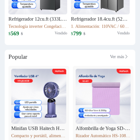
Refrigerador 12cu.ft (333L) Inverter HRF-AM45
Refrigerador 18.4cu.ft (521L) Inverter HRF-AM69
Tecnología inverter Congelación: 77L Refrigeración: 256L Dimensión: W60.5 x D68 x H170.5(cm) Peso neto/bruto: 57KG / 63KG
1. Alimentación: 110VAC / 60Hz 2. Sistema Libre de Escarcha (No Frost) 3. Tecnología inverter 4. Refrigerante Ecológico (R600a) 5. Flujo de Aire Tridimensional Indirecto (360°) con Temperatura Estable 6. Luz LED Interior de Bajo Consumo
569
799
Vendido
Vendido
$
$
$
$
Popular
Ver más

Minifan USB Haitech HSF-N15
Alfombrilla de Yoga SD-401
Compacto y portátil, alimentación por USB. Rotación de 360° para ajustar la dirección del viento. Pantalla LED que muestra la velocidad. 5 niveles de velocidad ajustables. También funciona como soporte para móvil. 5 colores disponibles según inventario.
Rizador Automático HS-108 183*61cm*6mm & 2000g Antideslizante y amortiguador