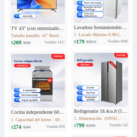
Lavadora Semiautomática HYS 9KG XPB90-2066
TV 43" (con sintonizador analógico) Haitech 43F5-B
1. Lavado Máximo 9.0KG, Centrifugado 5.0KG 2. Tiempo de lavado (min): 15 3. Tiempo de centrifugado (min): 5 4. Dimensiones: 773mm×450mm×892mm 5. Peso de la máquina 19.0KG Fuente de alimentación 110V 60HZ
Tamaño pantalla: 43” Resolución máxima: 1920*1080 Relación de aspecto: 16:9 Contraste: 4000:1 Brillo: 280cd/m2 Rango de Frecuencia: V:56-75Hz H:30-80KHz Colores: 16.7M Sistema: NTSC Idioma interfaz: Español, Inglés, Francés, Alemán, Portugués (opcional)
179
Vendido 4946
209
$
$205.5
Vendido 1411
$
$269
Refrigerador 18.4cu.ft (521L) Inverter HRF-AM69
Cocina independiente 60L KGG5201-D1
1. Alimentación: 110VAC / 60Hz 2. Sistema Libre de Escarcha (No Frost) 3. Tecnología inverter 4. Refrigerante Ecológico (R600a) 5. Flujo de Aire Tridimensional Indirecto (360°) con Temperatura Estable 6. Luz LED Interior de Bajo Consumo
1. Capacidad del horno：60L 2. Acero Inoxidable 3. Lámpara de horno 4. Estufa de gas con 4 quemadores Estufas sin FFD : 2 * 1.75kWSemi-quemador rápido; 1 * 10kW quemador auxiliar; 1 * 3.0kW quemador rápido; 5. Soportes de sartén esmaltados
799
Vendido 142
$
$1099
274
Vendido 859
$
$269