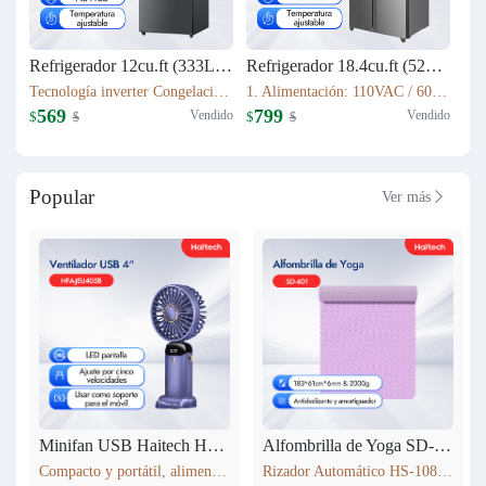
Refrigerador 12cu.ft (333L) Inverter HRF-AM45
Refrigerador 18.4cu.ft (521L) Inverter HRF-AM69
Tecnología inverter Congelación: 77L Refrigeración: 256L Dimensión: W60.5 x D68 x H170.5(cm) Peso neto/bruto: 57KG / 63KG
1. Alimentación: 110VAC / 60Hz 2. Sistema Libre de Escarcha (No Frost) 3. Tecnología inverter 4. Refrigerante Ecológico (R600a) 5. Flujo de Aire Tridimensional Indirecto (360°) con Temperatura Estable 6. Luz LED Interior de Bajo Consumo
569
799
Vendido
Vendido
$
$
$
$
Popular
Ver más

Minifan USB Haitech HSF-N15
Alfombrilla de Yoga SD-401
Compacto y portátil, alimentación por USB. Rotación de 360° para ajustar la dirección del viento. Pantalla LED que muestra la velocidad. 5 niveles de velocidad ajustables. También funciona como soporte para móvil. 5 colores disponibles según inventario.
Rizador Automático HS-108 183*61cm*6mm & 2000g Antideslizante y amortiguador