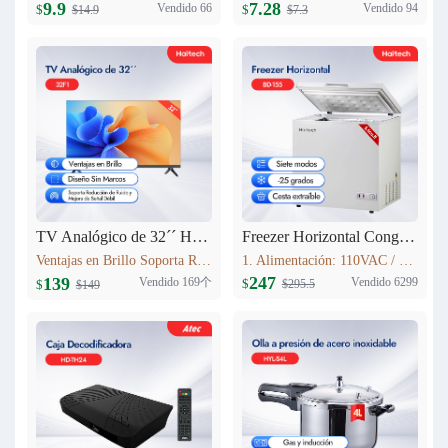
9.9
7.28
Vendido 66
Vendido 94
$
$
$14.9
$7.3
TV Analógico de 32´´ Haitech-32F1
Freezer Horizontal Congelador Nevera 5.6cu.ft (155L) BD-155
Ventajas en Brillo Soporta Reducción de Ruido y Mejora de Señal Débil 3 HDMI
1. Alimentación: 110VAC / 60Hz 2. Refrigerante: R600a 3. Color: Blanco Nieve 4. Condensador: Externo 5. Dimensiones: 735x590x850mm 6. Incluye Cesta Esmaltada
247
139
Vendido 169个
Vendido 6299
$
$
$295.5
$149