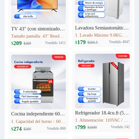
Lavadora Semiautomática HYS 9KG XPB90-2066
TV 43" (con sintonizador analógico) Haitech 43F5-B
1. Lavado Máximo 9.0KG, Centrifugado 5.0KG 2. Tiempo de lavado (min): 15 3. Tiempo de centrifugado (min): 5 4. Dimensiones: 773mm×450mm×892mm 5. Peso de la máquina 19.0KG Fuente de alimentación 110V 60HZ
Tamaño pantalla: 43” Resolución máxima: 1920*1080 Relación de aspecto: 16:9 Contraste: 4000:1 Brillo: 280cd/m2 Rango de Frecuencia: V:56-75Hz H:30-80KHz Colores: 16.7M Sistema: NTSC Idioma interfaz: Español, Inglés, Francés, Alemán, Portugués (opcional)
179
Vendido 4947
209
$
$205.5
Vendido 1411
$
$269
Refrigerador 18.4cu.ft (521L) Inverter HRF-AM69
Cocina independiente 60L KGG5201-D1
1. Alimentación: 110VAC / 60Hz 2. Sistema Libre de Escarcha (No Frost) 3. Tecnología inverter 4. Refrigerante Ecológico (R600a) 5. Flujo de Aire Tridimensional Indirecto (360°) con Temperatura Estable 6. Luz LED Interior de Bajo Consumo
1. Capacidad del horno：60L 2. Acero Inoxidable 3. Lámpara de horno 4. Estufa de gas con 4 quemadores Estufas sin FFD : 2 * 1.75kWSemi-quemador rápido; 1 * 10kW quemador auxiliar; 1 * 3.0kW quemador rápido; 5. Soportes de sartén esmaltados
799
Vendido 142
$
$1099
274
Vendido 860
$
$269