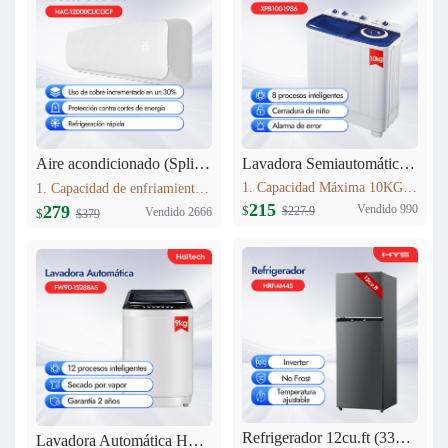
Lavadora Semiautomática 10KG XPB100-1986
Aire acondicionado (Split) 12000 BTU Haitech HAC-12000CUCOCF
1. Capacidad Máxima 10KG 2. Panel de control: pantalla de seda 3. Lavado y centrifugadopor separado 4. Peso neto: 24.5kg 5. Dimensiones del producto:807mm*476mm*997 mm
1. Capacidad de enfriamiento：12000BTU 2. 30% más de cobre que modelos estándar,Mayor conductividad térmica y durabilidad, rendimiento estable. 3. Nivel Ruido Bajo: 40 dB(A) 4. Alto de Volumen de Aire: 580 m3/h
215
Vendido 990
279
$
$227.9
Vendido 2666
$
$379
Refrigerador 12cu.ft (333L) Inverter HRF-AM45
Lavadora Automática HYS 9KG FW90-15288AS