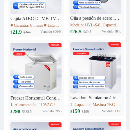
Olla a presión de acero inoxidable 4L Haitech HYL-S4L
Cajita ATEC DTMB TV digital HD-TH24
Modelo: HYL-S4L Capacidad: 4L Diámetro del producto (milímetro): 20cm Altura del producto (milímetro): 137mm Materiales: acero inoxidable 304 # Utilizables tanto para Cocinas a Gas como para Cocinas de Inducción
■ Garantía: 6 meses ■ Estándar DTMB ■ El rendimiento del sistema es más robusto. ■ Mayor capacidad de información. ■ Mejor rendimiento móvil. ■ El rendimiento de la cobertura de transmisión es mejor.
26.5
21.9
Vendido 1878
Vendido 89643
$
$
$49.5
$24.9
Lavadora Semiautomática 7KG XPB70-1776
Freezer Horizontal Congelador Nevera 7.6cu.ft (215L) BD-215C
1. Capacidad Máxima 7KG 2. Panel de control 3. Lavado y centrifugadopor separado 4. Peso neto: 16.5kg 5. Dimensiones del producto:723mm*406mm*819mm
1. Alimentación: 110VAC / 60Hz 2. Refrigerante: R600a 3. Color: Blanco Nieve 4. Condensador: Externo 5. Dimensiones: 895x590x850mm 6. Incluye Cesta Esmaltada
159
298
Vendido 3353
Vendido 3953
$
$
$199
$338.5