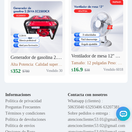
Ventilador de mesa 12'' HFA-TP12A
Generador de gasolina 2.2kVA EC2500CX
Tamaño: 12 pulgadas Peso: 1.6 kg Voltaje: 120V 60HZ Material del motor: Cobre Función: Control de 3 velocidades; Oscilación; Inclinación vertical ajustable; Altura ajustable; Base en cruz; Rejilla de seguridad; Fácil montaje
Alta Potencia: Calidad superior. Máxima Estabilidad: AVR, protege equipos. Bajo Consumo: Ahorro >10%. Bajo Ruido: Silenciador industrial. Versátil: Hogar/obras/exteriores. Portátil: Ligero, fácil transporte.
16.9
Vendido 6018
$
$38
352
Vendido 30
$
$780
Informaciones
Contacta con nosotros
Política de privacidad
Whatsapp (clientes) :
Preguntas Frecuentes
50635040 63293406 63207381
Términos y condiciones
Sobre pedidos o entrega :
Política de devoluciones
atencionclientec53.01@gmail.com
Política de envíos
atencionclientec53.02@gmail.com
Opciones de Pago
atencionclientec53.03@gmail.com