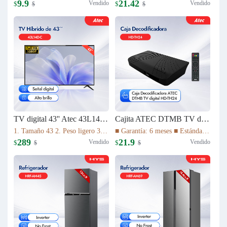
9.9
21.42
Vendido
Vendido
$
$
$
$
TV digital 43'' Atec 43L14D-C
Cajita ATEC DTMB TV digital HD-TH24
1. Tamaño 43 2. Peso ligero 3. Relación de aspecto 16:9 4. Tiempo de respuesta (gris a gris) 8,5ms 5. La imagen de alta definición 1080P 6. Vida útil de la lámpara 30.000 HS 7. Sistema de TV ATV(NTSC)/DTV(DTMB) 8. Múltiples interfaces
■ Garantía: 6 meses ■ Estándar DTMB ■ El rendimiento del sistema es más robusto. ■ Mayor capacidad de información. ■ Mejor rendimiento móvil. ■ El rendimiento de la cobertura de transmisión es mejor.
289
21.9
Vendido
Vendido
$
$
$
$