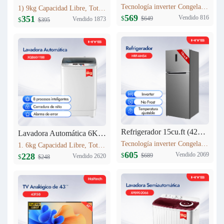
Tecnología inverter Congelación: 77L Refrigeración: 256L Dimensión: W60.5 x D68 x H170.5(cm) Peso neto/bruto: 57KG / 63KG
1) 9kg Capacidad Libre, Totalmente automático 9kg 2) Secado a alta temperatura 3) 12 procesos inteligentes 4) Lavadora equipada con cerradura 5) Cuenta con entrada de agua fría
569
Vendido 816
351
$
$649
Vendido 1873
$
$395
Refrigerador 15cu.ft (420L) Inverter HRF-AM54
Lavadora Automática 6KG XQB60-1188
Tecnología inverter Congelación: 95L Refrigeración: 325L Dimensión: W710 x D685 x H1780(mm) Peso neto/bruto: 69 KG/76 KG
1. 6kg Capacidad Libre, Totalmente automático 6kg 2. 8 procesos inteligentes 3. Cerradura de niño 4. Alarma de error 5. Peso neto: 23kg 6. Dimensiones del producto:525mm*520mm*865mm
605
Vendido 2069
228
$
$689
Vendido 2620
$
$248