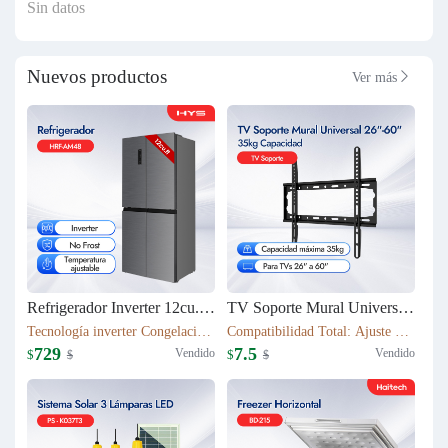
Sin datos
Nuevos productos
Ver más

Refrigerador Inverter 12cu.ft (337L) 4 puertas HRF-AM48
TV Soporte Mural Universal 26"-60" | 35kg Capacidad | T50S
Tecnología inverter Congelación: 112L Refrigeración: 225L Dimensión: W79.5*D63*H180(cm) Peso neto/bruto: 79KG / 87KG
Compatibilidad Total: Ajuste perfecto para TVs 26" a 60" Robustez Industrial: Capacidad máxima 35kg con chasis de acero 1.1mm
729
7.5
Vendido
Vendido
$
$
$
$