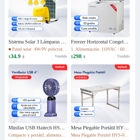
Sistema Solar 3 Lámparas LED PS-K037T3
Freezer Horizontal Congelador Nevera 7.6cu.ft (215L) BD-215C
■ Panel solar: 4W/9V policristalino con cable de 5 m ■ Batería: 16Wh LiFePO4 (3.2V/6000mAh) ■ Fuente de luz: 3 bombillas LED de 1W ■ Cable de luz: cable de 5 m con interruptor de encendido/apagado ■ Tiempo de carga: 5–6 h bajo luz solar suficiente
1. Alimentación: 110VAC / 60Hz 2. Refrigerante: R600a 3. Color: Blanco Nieve 4. Condensador: Externo 5. Dimensiones: 895x590x850mm 6. Incluye Cesta Esmaltada
34.9
298
Vendido
Vendido
$
$
$
$
Minifan USB Haitech HSF-N15
Mesa Plegable Portátil HYS-8912-1
Compacto y portátil, alimentación por USB. Rotación de 360° para ajustar la dirección del viento. Pantalla LED que muestra la velocidad. 5 niveles de velocidad ajustables. También funciona como soporte para móvil. 5 colores disponibles según inventario.
Mesa Plegable Portátil HYS-8912-1 80*40*75cm & 4900g Ajustable Sin instalación