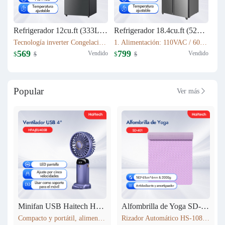
Refrigerador 12cu.ft (333L) Inverter HRF-AM45
Refrigerador 18.4cu.ft (521L) Inverter HRF-AM69
Tecnología inverter Congelación: 77L Refrigeración: 256L Dimensión: W60.5 x D68 x H170.5(cm) Peso neto/bruto: 57KG / 63KG
1. Alimentación: 110VAC / 60Hz 2. Sistema Libre de Escarcha (No Frost) 3. Tecnología inverter 4. Refrigerante Ecológico (R600a) 5. Flujo de Aire Tridimensional Indirecto (360°) con Temperatura Estable 6. Luz LED Interior de Bajo Consumo
569
799
Vendido
Vendido
$
$
$
$
Popular
Ver más

Minifan USB Haitech HSF-N15
Alfombrilla de Yoga SD-401
Compacto y portátil, alimentación por USB. Rotación de 360° para ajustar la dirección del viento. Pantalla LED que muestra la velocidad. 5 niveles de velocidad ajustables. También funciona como soporte para móvil. 5 colores disponibles según inventario.
Rizador Automático HS-108 183*61cm*6mm & 2000g Antideslizante y amortiguador