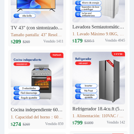
Lavadora Semiautomática HYS 9KG XPB90-2066
TV 43" (con sintonizador analógico) Haitech 43F5-B
1. Lavado Máximo 9.0KG, Centrifugado 5.0KG 2. Tiempo de lavado (min): 15 3. Tiempo de centrifugado (min): 5 4. Dimensiones: 773mm×450mm×892mm 5. Peso de la máquina 19.0KG Fuente de alimentación 110V 60HZ
Tamaño pantalla: 43” Resolución máxima: 1920*1080 Relación de aspecto: 16:9 Contraste: 4000:1 Brillo: 280cd/m2 Rango de Frecuencia: V:56-75Hz H:30-80KHz Colores: 16.7M Sistema: NTSC Idioma interfaz: Español, Inglés, Francés, Alemán, Portugués (opcional)
179
Vendido 4945
209
$
$205.5
Vendido 1411
$
$269
Refrigerador 18.4cu.ft (521L) Inverter HRF-AM69
Cocina independiente 60L KGG5201-D1
1. Alimentación: 110VAC / 60Hz 2. Sistema Libre de Escarcha (No Frost) 3. Tecnología inverter 4. Refrigerante Ecológico (R600a) 5. Flujo de Aire Tridimensional Indirecto (360°) con Temperatura Estable 6. Luz LED Interior de Bajo Consumo
1. Capacidad del horno：60L 2. Acero Inoxidable 3. Lámpara de horno 4. Estufa de gas con 4 quemadores Estufas sin FFD : 2 * 1.75kWSemi-quemador rápido; 1 * 10kW quemador auxiliar; 1 * 3.0kW quemador rápido; 5. Soportes de sartén esmaltados
799
Vendido 142
$
$1099
274
Vendido 859
$
$269