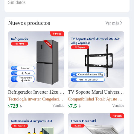
Sin datos
Nuevos productos
Ver más

Refrigerador Inverter 12cu.ft (337L) 4 puertas HRF-AM48
TV Soporte Mural Universal 26"-60" | 35kg Capacidad | T50S
Tecnología inverter Congelación: 112L Refrigeración: 225L Dimensión: W79.5*D63*H180(cm) Peso neto/bruto: 79KG / 87KG
Compatibilidad Total: Ajuste perfecto para TVs 26" a 60" Robustez Industrial: Capacidad máxima 35kg con chasis de acero 1.1mm
729
7.5
Vendido
Vendido
$
$
$
$