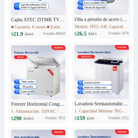
Olla a presión de acero inoxidable 4L Haitech HYL-S4L
Cajita ATEC DTMB TV digital HD-TH24
Modelo: HYL-S4L Capacidad: 4L Diámetro del producto (milímetro): 20cm Altura del producto (milímetro): 137mm Materiales: acero inoxidable 304 # Utilizables tanto para Cocinas a Gas como para Cocinas de Inducción
■ Garantía: 6 meses ■ Estándar DTMB ■ El rendimiento del sistema es más robusto. ■ Mayor capacidad de información. ■ Mejor rendimiento móvil. ■ El rendimiento de la cobertura de transmisión es mejor.
26.5
21.9
Vendido 1878
Vendido 89643
$
$
$49.5
$24.9
Lavadora Semiautomática 7KG XPB70-1776
Freezer Horizontal Congelador Nevera 7.6cu.ft (215L) BD-215C
1. Capacidad Máxima 7KG 2. Panel de control 3. Lavado y centrifugadopor separado 4. Peso neto: 16.5kg 5. Dimensiones del producto:723mm*406mm*819mm
1. Alimentación: 110VAC / 60Hz 2. Refrigerante: R600a 3. Color: Blanco Nieve 4. Condensador: Externo 5. Dimensiones: 895x590x850mm 6. Incluye Cesta Esmaltada
159
298
Vendido 3352
Vendido 3952
$
$
$199
$338.5