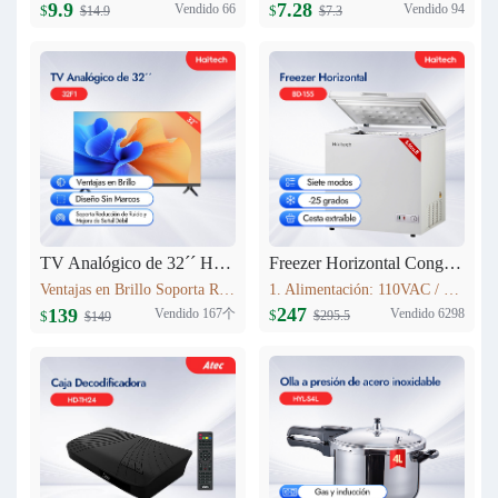
9.9
7.28
Vendido 66
Vendido 94
$
$
$14.9
$7.3
TV Analógico de 32´´ Haitech-32F1
Freezer Horizontal Congelador Nevera 5.6cu.ft (155L) BD-155
Ventajas en Brillo Soporta Reducción de Ruido y Mejora de Señal Débil 3 HDMI
1. Alimentación: 110VAC / 60Hz 2. Refrigerante: R600a 3. Color: Blanco Nieve 4. Condensador: Externo 5. Dimensiones: 735x590x850mm 6. Incluye Cesta Esmaltada
247
139
Vendido 167个
Vendido 6298
$
$
$295.5
$149