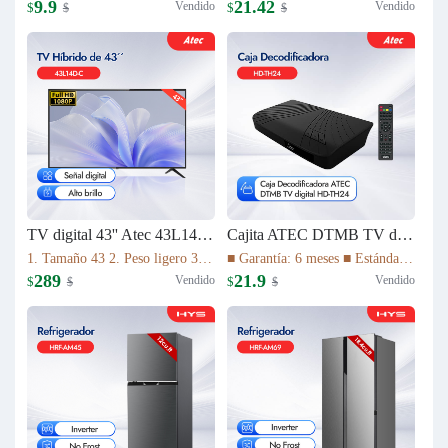
9.9
21.42
Vendido
Vendido
$
$
$
$
TV digital 43'' Atec 43L14D-C
Cajita ATEC DTMB TV digital HD-TH24
1. Tamaño 43 2. Peso ligero 3. Relación de aspecto 16:9 4. Tiempo de respuesta (gris a gris) 8,5ms 5. La imagen de alta definición 1080P 6. Vida útil de la lámpara 30.000 HS 7. Sistema de TV ATV(NTSC)/DTV(DTMB) 8. Múltiples interfaces
■ Garantía: 6 meses ■ Estándar DTMB ■ El rendimiento del sistema es más robusto. ■ Mayor capacidad de información. ■ Mejor rendimiento móvil. ■ El rendimiento de la cobertura de transmisión es mejor.
289
21.9
Vendido
Vendido
$
$
$
$