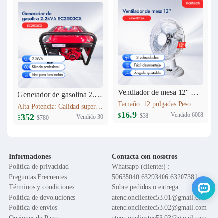
Ventilador de mesa 12'' HFA-TP12A
Generador de gasolina 2.2kVA EC2500CX
Tamaño: 12 pulgadas Peso: 1.6 kg Voltaje: 120V 60HZ Material del motor: Cobre Función: Control de 3 velocidades; Oscilación; Inclinación vertical ajustable; Altura ajustable; Base en cruz; Rejilla de seguridad; Fácil montaje
Alta Potencia: Calidad superior. Máxima Estabilidad: AVR, protege equipos. Bajo Consumo: Ahorro >10%. Bajo Ruido: Silenciador industrial. Versátil: Hogar/obras/exteriores. Portátil: Ligero, fácil transporte.
16.9
Vendido 6008
$
$38
352
Vendido 30
$
$780
Informaciones
Contacta con nosotros
Política de privacidad
Whatsapp (clientes) :
Preguntas Frecuentes
50635040 63293406 63207381
Términos y condiciones
Sobre pedidos o entrega :
Política de devoluciones
atencionclientec53.01@gmail.com
Política de envíos
atencionclientec53.02@gmail.com
Opciones de Pago
atencionclientec53.03@gmail.com