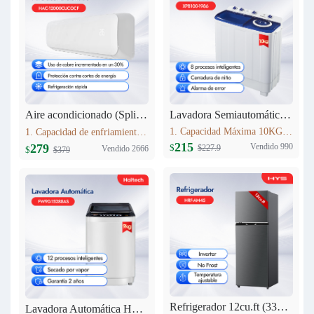
Lavadora Semiautomática 10KG XPB100-1986
Aire acondicionado (Split) 12000 BTU Haitech HAC-12000CUCOCF
1. Capacidad Máxima 10KG 2. Panel de control: pantalla de seda 3. Lavado y centrifugadopor separado 4. Peso neto: 24.5kg 5. Dimensiones del producto:807mm*476mm*997 mm
1. Capacidad de enfriamiento：12000BTU 2. 30% más de cobre que modelos estándar,Mayor conductividad térmica y durabilidad, rendimiento estable. 3. Nivel Ruido Bajo: 40 dB(A) 4. Alto de Volumen de Aire: 580 m3/h
215
Vendido 990
279
$
$227.9
Vendido 2666
$
$379
Refrigerador 12cu.ft (333L) Inverter HRF-AM45
Lavadora Automática HYS 9KG FW90-15288AS