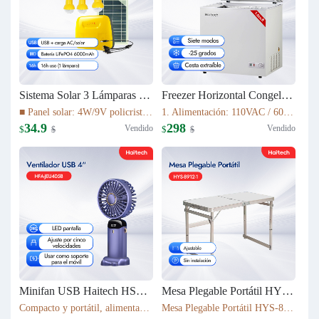
Sistema Solar 3 Lámparas LED PS-K037T3
Freezer Horizontal Congelador Nevera 7.6cu.ft (215L) BD-215C
■ Panel solar: 4W/9V policristalino con cable de 5 m ■ Batería: 16Wh LiFePO4 (3.2V/6000mAh) ■ Fuente de luz: 3 bombillas LED de 1W ■ Cable de luz: cable de 5 m con interruptor de encendido/apagado ■ Tiempo de carga: 5–6 h bajo luz solar suficiente
1. Alimentación: 110VAC / 60Hz 2. Refrigerante: R600a 3. Color: Blanco Nieve 4. Condensador: Externo 5. Dimensiones: 895x590x850mm 6. Incluye Cesta Esmaltada
34.9
298
Vendido
Vendido
$
$
$
$
Minifan USB Haitech HSF-N15
Mesa Plegable Portátil HYS-8912-1
Compacto y portátil, alimentación por USB. Rotación de 360° para ajustar la dirección del viento. Pantalla LED que muestra la velocidad. 5 niveles de velocidad ajustables. También funciona como soporte para móvil. 5 colores disponibles según inventario.
Mesa Plegable Portátil HYS-8912-1 80*40*75cm & 4900g Ajustable Sin instalación