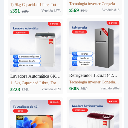
Tecnología inverter Congelación: 77L Refrigeración: 256L Dimensión: W60.5 x D68 x H170.5(cm) Peso neto/bruto: 57KG / 63KG
1) 9kg Capacidad Libre, Totalmente automático 9kg 2) Secado a alta temperatura 3) 12 procesos inteligentes 4) Lavadora equipada con cerradura 5) Cuenta con entrada de agua fría
569
Vendido 816
351
$
$649
Vendido 1873
$
$395
Refrigerador 15cu.ft (420L) Inverter HRF-AM54
Lavadora Automática 6KG XQB60-1188
Tecnología inverter Congelación: 95L Refrigeración: 325L Dimensión: W710 x D685 x H1780(mm) Peso neto/bruto: 69 KG/76 KG
1. 6kg Capacidad Libre, Totalmente automático 6kg 2. 8 procesos inteligentes 3. Cerradura de niño 4. Alarma de error 5. Peso neto: 23kg 6. Dimensiones del producto:525mm*520mm*865mm
605
Vendido 2069
228
$
$689
Vendido 2620
$
$248