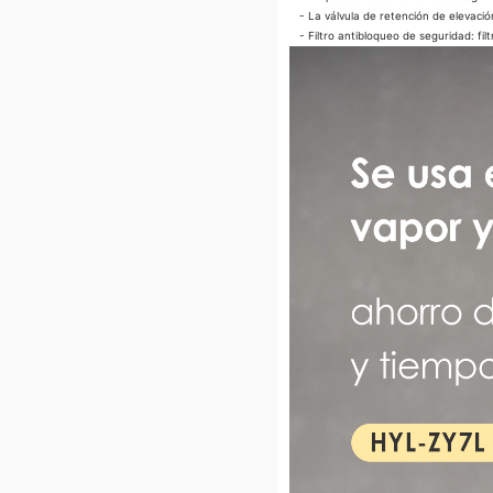
- La válvula de retención de elevación 
- Filtro antibloqueo de seguridad: filt