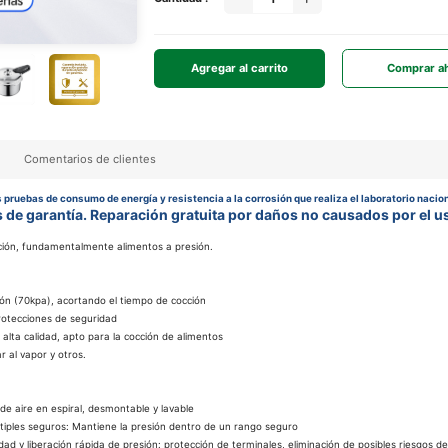
Agregar al carrito
Comprar a
Comentarios de clientes
 pruebas de consumo de energía y resistencia a la corrosión que realiza el laboratorio nacio
s de garantía. Reparación gratuita por daños no causados por el u
cción, fundamentalmente alimentos a presión.
ión (70kpa), acortando el tiempo de cocción
rotecciones de seguridad
alta calidad, apto para la cocción de alimentos
r al vapor y otros.
:
de aire en espiral, desmontable y lavable
tiples seguros: Mantiene la presión dentro de un rango seguro
d y liberación rápida de presión: protección de terminales, eliminación de posibles riesgos d