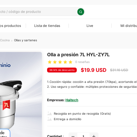
os productos
Lista de tiendas
Live
Mi distrib
odomésticos Pequeños
sores
os Eléctricas
as Solares
ra
Cocina
Ollas y sartenes
 sartenes
os Eléctricos
as Solares
Olla a presión 7L HYL-ZY7L
0 reseñas
rios
ras
rios
s Solares
$19.9 USD
$31.16 USD
36.14% de descuento
eradores
1.Cocción rápida: cocción a alta presión (70kpa), acortando e
2. Uso seguro y confiable: múltiples protecciones de segurida
rs Horizontales
Empresas:
Haitech
condicionados
Recogida en punto de recogida (Gratis)
adores
Entrega a domicilio
rios y Componentes
Cantidad :