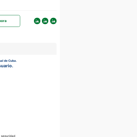
hora
nal de Cuba.
suario.
e seguridad