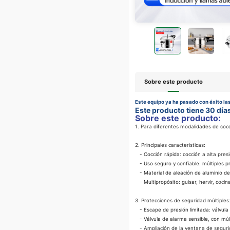
Sobre este producto
Este equipo ya ha pasado con éxito las
Este producto tiene 30 día
Sobre este producto:
1. Para diferentes modalidades de co
2. Principales caracterìsticas:
- Cocción rápida: cocción a alta pres
- Uso seguro y confiable: múltiples p
- Material de aleación de aluminio de 
- Multipropósito: guisar, hervir, cocina
3. Protecciones de seguridad múltiples
- Escape de presión limitada: válvula 
- Válvula de alarma sensible, con múl
- Ampliación de la ventana de segurida