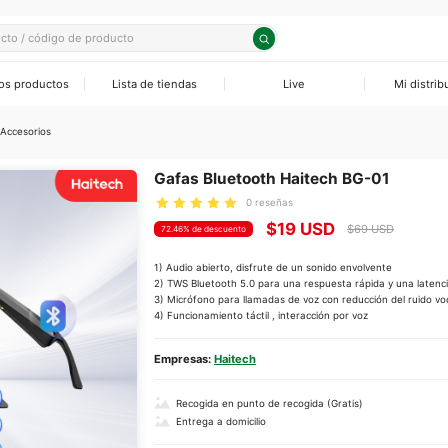
os productos
Lista de tiendas
Live
Mi distrib
odomésticos Pequeños
sores
os Eléctricas
as Solares
ra
Accesorios
 sartenes
os Eléctricos
as Solares
Gafas Bluetooth Haitech BG-01
0 reseñas
rios
ras
rios
s Solares
$19 USD
$69 USD
72.46% de descuento
eradores
1) Audio abierto, disfrute de un sonido envolvente
2) TWS Bluetooth 5.0 para una respuesta rápida y una latenci
rs Horizontales
3) Micrófono para llamadas de voz con reducción del ruido vo
condicionados
Empresas:
Haitech
adores
Recogida en punto de recogida (Gratis)
Entrega a domicilio
rios y Componentes