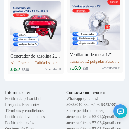
Ventilador de mesa 12'' HFA-TP12A
Generador de gasolina 2.2kVA EC2500CX
Tamaño: 12 pulgadas Peso: 1.6 kg Voltaje: 120V 60HZ Material del motor: Cobre Función: Control de 3 velocidades; Oscilación; Inclinación vertical ajustable; Altura ajustable; Base en cruz; Rejilla de seguridad; Fácil montaje
Alta Potencia: Calidad superior. Máxima Estabilidad: AVR, protege equipos. Bajo Consumo: Ahorro >10%. Bajo Ruido: Silenciador industrial. Versátil: Hogar/obras/exteriores. Portátil: Ligero, fácil transporte.
16.9
Vendido 6008
$
$38
352
Vendido 30
$
$780
Informaciones
Contacta con nosotros
Política de privacidad
Whatsapp (clientes) :
Preguntas Frecuentes
50635040 63293406 63207381
Términos y condiciones
Sobre pedidos o entrega :
Política de devoluciones
atencionclientec53.01@gmail.com
Política de envíos
atencionclientec53.02@gmail.com
Opciones de Pago
atencionclientec53.03@gmail.com