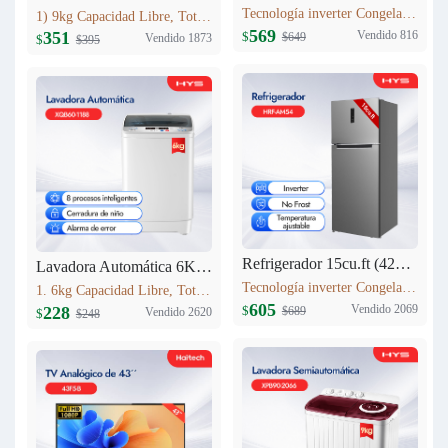
Tecnología inverter Congelación: 77L Refrigeración: 256L Dimensión: W60.5 x D68 x H170.5(cm) Peso neto/bruto: 57KG / 63KG
1) 9kg Capacidad Libre, Totalmente automático 9kg 2) Secado a alta temperatura 3) 12 procesos inteligentes 4) Lavadora equipada con cerradura 5) Cuenta con entrada de agua fría
569
Vendido 816
351
$
$649
Vendido 1873
$
$395
Refrigerador 15cu.ft (420L) Inverter HRF-AM54
Lavadora Automática 6KG XQB60-1188
Tecnología inverter Congelación: 95L Refrigeración: 325L Dimensión: W710 x D685 x H1780(mm) Peso neto/bruto: 69 KG/76 KG
1. 6kg Capacidad Libre, Totalmente automático 6kg 2. 8 procesos inteligentes 3. Cerradura de niño 4. Alarma de error 5. Peso neto: 23kg 6. Dimensiones del producto:525mm*520mm*865mm
605
Vendido 2069
228
$
$689
Vendido 2620
$
$248