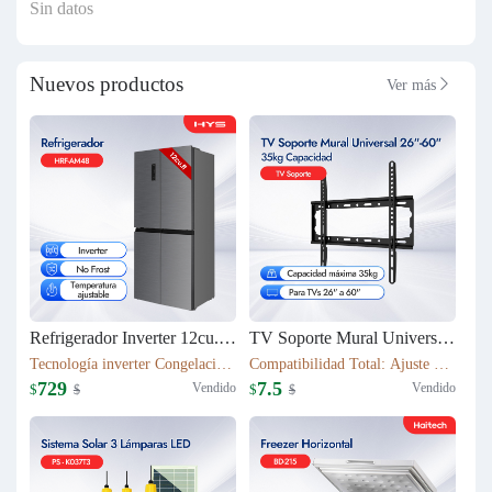
Sin datos
Nuevos productos
Ver más

Refrigerador Inverter 12cu.ft (337L) 4 puertas HRF-AM48
TV Soporte Mural Universal 26"-60" | 35kg Capacidad | T50S
Tecnología inverter Congelación: 112L Refrigeración: 225L Dimensión: W79.5*D63*H180(cm) Peso neto/bruto: 79KG / 87KG
Compatibilidad Total: Ajuste perfecto para TVs 26" a 60" Robustez Industrial: Capacidad máxima 35kg con chasis de acero 1.1mm
729
7.5
Vendido
Vendido
$
$
$
$