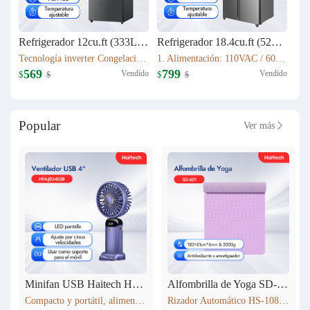
Refrigerador 12cu.ft (333L) Inverter HRF-AM45
Refrigerador 18.4cu.ft (521L) Inverter HRF-AM69
Tecnología inverter Congelación: 77L Refrigeración: 256L Dimensión: W60.5 x D68 x H170.5(cm) Peso neto/bruto: 57KG / 63KG
1. Alimentación: 110VAC / 60Hz 2. Sistema Libre de Escarcha (No Frost) 3. Tecnología inverter 4. Refrigerante Ecológico (R600a) 5. Flujo de Aire Tridimensional Indirecto (360°) con Temperatura Estable 6. Luz LED Interior de Bajo Consumo
569
799
Vendido
Vendido
$
$
$
$
Popular
Ver más

Minifan USB Haitech HSF-N15
Alfombrilla de Yoga SD-401
Compacto y portátil, alimentación por USB. Rotación de 360° para ajustar la dirección del viento. Pantalla LED que muestra la velocidad. 5 niveles de velocidad ajustables. También funciona como soporte para móvil. 5 colores disponibles según inventario.
Rizador Automático HS-108 183*61cm*6mm & 2000g Antideslizante y amortiguador