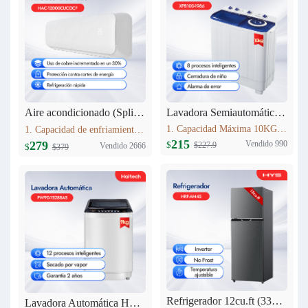
Lavadora Semiautomática 10KG XPB100-1986
Aire acondicionado (Split) 12000 BTU Haitech HAC-12000CUCOCF
1. Capacidad Máxima 10KG 2. Panel de control: pantalla de seda 3. Lavado y centrifugadopor separado 4. Peso neto: 24.5kg 5. Dimensiones del producto:807mm*476mm*997 mm
1. Capacidad de enfriamiento：12000BTU 2. 30% más de cobre que modelos estándar,Mayor conductividad térmica y durabilidad, rendimiento estable. 3. Nivel Ruido Bajo: 40 dB(A) 4. Alto de Volumen de Aire: 580 m3/h
215
Vendido 990
279
$
$227.9
Vendido 2666
$
$379
Refrigerador 12cu.ft (333L) Inverter HRF-AM45
Lavadora Automática HYS 9KG FW90-15288AS