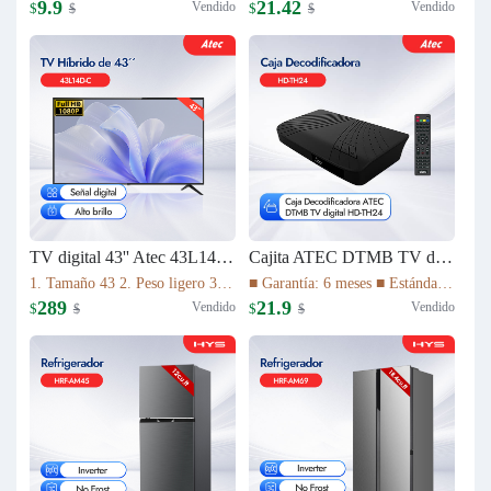
9.9
21.42
Vendido
Vendido
$
$
$
$
TV digital 43'' Atec 43L14D-C
Cajita ATEC DTMB TV digital HD-TH24
1. Tamaño 43 2. Peso ligero 3. Relación de aspecto 16:9 4. Tiempo de respuesta (gris a gris) 8,5ms 5. La imagen de alta definición 1080P 6. Vida útil de la lámpara 30.000 HS 7. Sistema de TV ATV(NTSC)/DTV(DTMB) 8. Múltiples interfaces
■ Garantía: 6 meses ■ Estándar DTMB ■ El rendimiento del sistema es más robusto. ■ Mayor capacidad de información. ■ Mejor rendimiento móvil. ■ El rendimiento de la cobertura de transmisión es mejor.
289
21.9
Vendido
Vendido
$
$
$
$