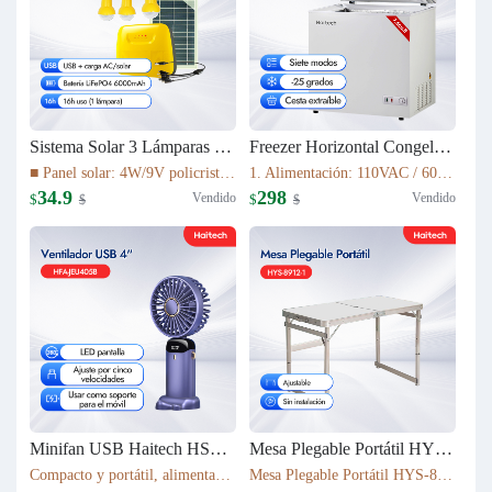
Sistema Solar 3 Lámparas LED PS-K037T3
Freezer Horizontal Congelador Nevera 7.6cu.ft (215L) BD-215C
■ Panel solar: 4W/9V policristalino con cable de 5 m ■ Batería: 16Wh LiFePO4 (3.2V/6000mAh) ■ Fuente de luz: 3 bombillas LED de 1W ■ Cable de luz: cable de 5 m con interruptor de encendido/apagado ■ Tiempo de carga: 5–6 h bajo luz solar suficiente
1. Alimentación: 110VAC / 60Hz 2. Refrigerante: R600a 3. Color: Blanco Nieve 4. Condensador: Externo 5. Dimensiones: 895x590x850mm 6. Incluye Cesta Esmaltada
34.9
298
Vendido
Vendido
$
$
$
$
Minifan USB Haitech HSF-N15
Mesa Plegable Portátil HYS-8912-1
Compacto y portátil, alimentación por USB. Rotación de 360° para ajustar la dirección del viento. Pantalla LED que muestra la velocidad. 5 niveles de velocidad ajustables. También funciona como soporte para móvil. 5 colores disponibles según inventario.
Mesa Plegable Portátil HYS-8912-1 80*40*75cm & 4900g Ajustable Sin instalación