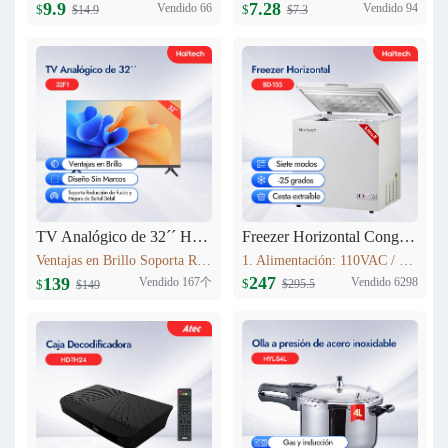
9.9
7.28
Vendido 66
Vendido 94
$
$
$14.9
$7.3
TV Analógico de 32´´ Haitech-32F1
Freezer Horizontal Congelador Nevera 5.6cu.ft (155L) BD-155
Ventajas en Brillo Soporta Reducción de Ruido y Mejora de Señal Débil 3 HDMI
1. Alimentación: 110VAC / 60Hz 2. Refrigerante: R600a 3. Color: Blanco Nieve 4. Condensador: Externo 5. Dimensiones: 735x590x850mm 6. Incluye Cesta Esmaltada
247
139
Vendido 167个
Vendido 6298
$
$
$295.5
$149