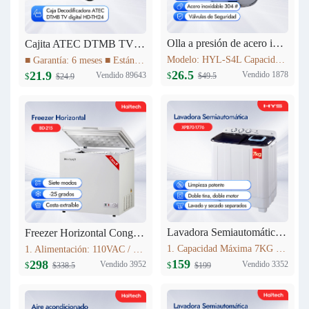
Olla a presión de acero inoxidable 4L Haitech HYL-S4L
Cajita ATEC DTMB TV digital HD-TH24
Modelo: HYL-S4L Capacidad: 4L Diámetro del producto (milímetro): 20cm Altura del producto (milímetro): 137mm Materiales: acero inoxidable 304 # Utilizables tanto para Cocinas a Gas como para Cocinas de Inducción
■ Garantía: 6 meses ■ Estándar DTMB ■ El rendimiento del sistema es más robusto. ■ Mayor capacidad de información. ■ Mejor rendimiento móvil. ■ El rendimiento de la cobertura de transmisión es mejor.
26.5
21.9
Vendido 1878
Vendido 89643
$
$
$49.5
$24.9
Lavadora Semiautomática 7KG XPB70-1776
Freezer Horizontal Congelador Nevera 7.6cu.ft (215L) BD-215C
1. Capacidad Máxima 7KG 2. Panel de control 3. Lavado y centrifugadopor separado 4. Peso neto: 16.5kg 5. Dimensiones del producto:723mm*406mm*819mm
1. Alimentación: 110VAC / 60Hz 2. Refrigerante: R600a 3. Color: Blanco Nieve 4. Condensador: Externo 5. Dimensiones: 895x590x850mm 6. Incluye Cesta Esmaltada
159
298
Vendido 3352
Vendido 3952
$
$
$199
$338.5