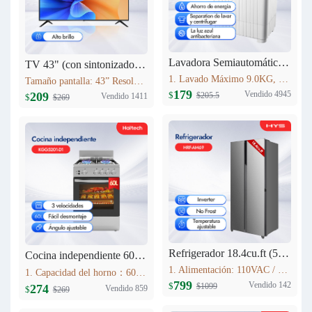
Lavadora Semiautomática HYS 9KG XPB90-2066
TV 43" (con sintonizador analógico) Haitech 43F5-B
1. Lavado Máximo 9.0KG, Centrifugado 5.0KG 2. Tiempo de lavado (min): 15 3. Tiempo de centrifugado (min): 5 4. Dimensiones: 773mm×450mm×892mm 5. Peso de la máquina 19.0KG Fuente de alimentación 110V 60HZ
Tamaño pantalla: 43” Resolución máxima: 1920*1080 Relación de aspecto: 16:9 Contraste: 4000:1 Brillo: 280cd/m2 Rango de Frecuencia: V:56-75Hz H:30-80KHz Colores: 16.7M Sistema: NTSC Idioma interfaz: Español, Inglés, Francés, Alemán, Portugués (opcional)
179
Vendido 4945
209
$
$205.5
Vendido 1411
$
$269
Refrigerador 18.4cu.ft (521L) Inverter HRF-AM69
Cocina independiente 60L KGG5201-D1
1. Alimentación: 110VAC / 60Hz 2. Sistema Libre de Escarcha (No Frost) 3. Tecnología inverter 4. Refrigerante Ecológico (R600a) 5. Flujo de Aire Tridimensional Indirecto (360°) con Temperatura Estable 6. Luz LED Interior de Bajo Consumo
1. Capacidad del horno：60L 2. Acero Inoxidable 3. Lámpara de horno 4. Estufa de gas con 4 quemadores Estufas sin FFD : 2 * 1.75kWSemi-quemador rápido; 1 * 10kW quemador auxiliar; 1 * 3.0kW quemador rápido; 5. Soportes de sartén esmaltados
799
Vendido 142
$
$1099
274
Vendido 859
$
$269