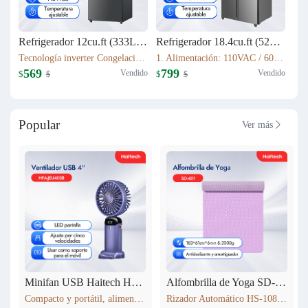
Refrigerador 12cu.ft (333L) Inverter HRF-AM45
Refrigerador 18.4cu.ft (521L) Inverter HRF-AM69
Tecnología inverter Congelación: 77L Refrigeración: 256L Dimensión: W60.5 x D68 x H170.5(cm) Peso neto/bruto: 57KG / 63KG
1. Alimentación: 110VAC / 60Hz 2. Sistema Libre de Escarcha (No Frost) 3. Tecnología inverter 4. Refrigerante Ecológico (R600a) 5. Flujo de Aire Tridimensional Indirecto (360°) con Temperatura Estable 6. Luz LED Interior de Bajo Consumo
569
799
Vendido
Vendido
$
$
$
$
Popular
Ver más

Minifan USB Haitech HSF-N15
Alfombrilla de Yoga SD-401
Compacto y portátil, alimentación por USB. Rotación de 360° para ajustar la dirección del viento. Pantalla LED que muestra la velocidad. 5 niveles de velocidad ajustables. También funciona como soporte para móvil. 5 colores disponibles según inventario.
Rizador Automático HS-108 183*61cm*6mm & 2000g Antideslizante y amortiguador