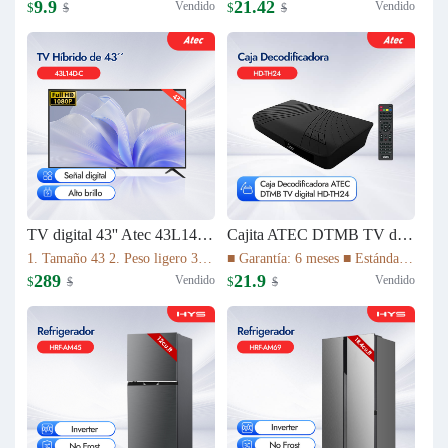
9.9
21.42
Vendido
Vendido
$
$
$
$
TV digital 43'' Atec 43L14D-C
Cajita ATEC DTMB TV digital HD-TH24
1. Tamaño 43 2. Peso ligero 3. Relación de aspecto 16:9 4. Tiempo de respuesta (gris a gris) 8,5ms 5. La imagen de alta definición 1080P 6. Vida útil de la lámpara 30.000 HS 7. Sistema de TV ATV(NTSC)/DTV(DTMB) 8. Múltiples interfaces
■ Garantía: 6 meses ■ Estándar DTMB ■ El rendimiento del sistema es más robusto. ■ Mayor capacidad de información. ■ Mejor rendimiento móvil. ■ El rendimiento de la cobertura de transmisión es mejor.
289
21.9
Vendido
Vendido
$
$
$
$