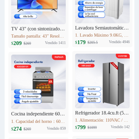
Lavadora Semiautomática HYS 9KG XPB90-2066
TV 43" (con sintonizador analógico) Haitech 43F5-B
1. Lavado Máximo 9.0KG, Centrifugado 5.0KG 2. Tiempo de lavado (min): 15 3. Tiempo de centrifugado (min): 5 4. Dimensiones: 773mm×450mm×892mm 5. Peso de la máquina 19.0KG Fuente de alimentación 110V 60HZ
Tamaño pantalla: 43” Resolución máxima: 1920*1080 Relación de aspecto: 16:9 Contraste: 4000:1 Brillo: 280cd/m2 Rango de Frecuencia: V:56-75Hz H:30-80KHz Colores: 16.7M Sistema: NTSC Idioma interfaz: Español, Inglés, Francés, Alemán, Portugués (opcional)
179
Vendido 4946
209
$
$205.5
Vendido 1411
$
$269
Refrigerador 18.4cu.ft (521L) Inverter HRF-AM69
Cocina independiente 60L KGG5201-D1
1. Alimentación: 110VAC / 60Hz 2. Sistema Libre de Escarcha (No Frost) 3. Tecnología inverter 4. Refrigerante Ecológico (R600a) 5. Flujo de Aire Tridimensional Indirecto (360°) con Temperatura Estable 6. Luz LED Interior de Bajo Consumo
1. Capacidad del horno：60L 2. Acero Inoxidable 3. Lámpara de horno 4. Estufa de gas con 4 quemadores Estufas sin FFD : 2 * 1.75kWSemi-quemador rápido; 1 * 10kW quemador auxiliar; 1 * 3.0kW quemador rápido; 5. Soportes de sartén esmaltados
799
Vendido 142
$
$1099
274
Vendido 859
$
$269