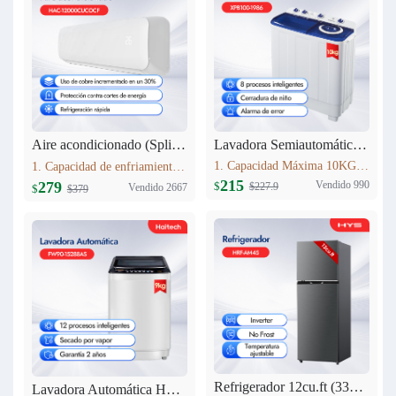
Lavadora Semiautomática 10KG XPB100-1986
Aire acondicionado (Split) 12000 BTU Haitech HAC-12000CUCOCF
1. Capacidad Máxima 10KG 2. Panel de control: pantalla de seda 3. Lavado y centrifugadopor separado 4. Peso neto: 24.5kg 5. Dimensiones del producto:807mm*476mm*997 mm
1. Capacidad de enfriamiento：12000BTU 2. 30% más de cobre que modelos estándar,Mayor conductividad térmica y durabilidad, rendimiento estable. 3. Nivel Ruido Bajo: 40 dB(A) 4. Alto de Volumen de Aire: 580 m3/h
215
Vendido 990
279
$
$227.9
Vendido 2667
$
$379
Refrigerador 12cu.ft (333L) Inverter HRF-AM45
Lavadora Automática HYS 9KG FW90-15288AS