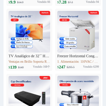
9.9
7.28
Vendido 66
Vendido 94
$
$
$14.9
$7.3
TV Analógico de 32´´ Haitech-32F1
Freezer Horizontal Congelador Nevera 5.6cu.ft (155L) BD-155
Ventajas en Brillo Soporta Reducción de Ruido y Mejora de Señal Débil 3 HDMI
1. Alimentación: 110VAC / 60Hz 2. Refrigerante: R600a 3. Color: Blanco Nieve 4. Condensador: Externo 5. Dimensiones: 735x590x850mm 6. Incluye Cesta Esmaltada
247
139
Vendido 168个
Vendido 6299
$
$
$295.5
$149