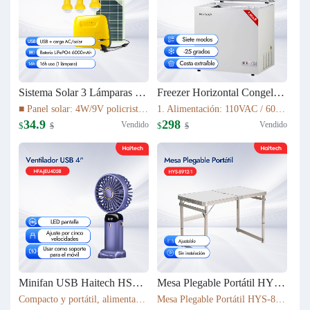
Sistema Solar 3 Lámparas LED PS-K037T3
Freezer Horizontal Congelador Nevera 7.6cu.ft (215L) BD-215C
■ Panel solar: 4W/9V policristalino con cable de 5 m ■ Batería: 16Wh LiFePO4 (3.2V/6000mAh) ■ Fuente de luz: 3 bombillas LED de 1W ■ Cable de luz: cable de 5 m con interruptor de encendido/apagado ■ Tiempo de carga: 5–6 h bajo luz solar suficiente
1. Alimentación: 110VAC / 60Hz 2. Refrigerante: R600a 3. Color: Blanco Nieve 4. Condensador: Externo 5. Dimensiones: 895x590x850mm 6. Incluye Cesta Esmaltada
34.9
298
Vendido
Vendido
$
$
$
$
Minifan USB Haitech HSF-N15
Mesa Plegable Portátil HYS-8912-1
Compacto y portátil, alimentación por USB. Rotación de 360° para ajustar la dirección del viento. Pantalla LED que muestra la velocidad. 5 niveles de velocidad ajustables. También funciona como soporte para móvil. 5 colores disponibles según inventario.
Mesa Plegable Portátil HYS-8912-1 80*40*75cm & 4900g Ajustable Sin instalación