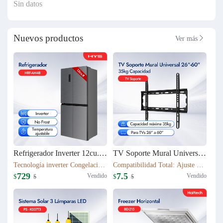
Sin datos
Nuevos productos
Ver más

Refrigerador Inverter 12cu.ft (337L) 4 puertas HRF-AM48
TV Soporte Mural Universal 26"-60" | 35kg Capacidad | T50S
Tecnología inverter Congelación: 112L Refrigeración: 225L Dimensión: W79.5*D63*H180(cm) Peso neto/bruto: 79KG / 87KG
Compatibilidad Total: Ajuste perfecto para TVs 26" a 60" Robustez Industrial: Capacidad máxima 35kg con chasis de acero 1.1mm
729
7.5
Vendido
Vendido
$
$
$
$