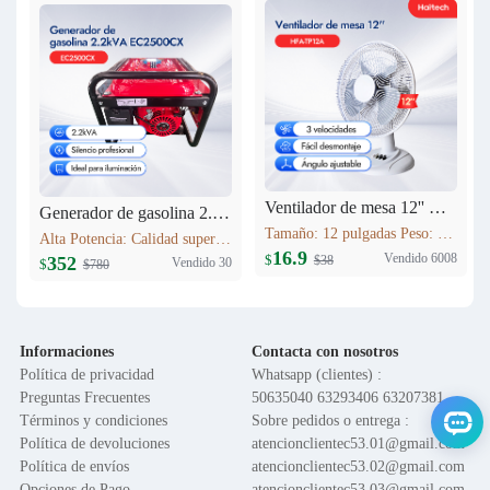
Ventilador de mesa 12'' HFA-TP12A
Generador de gasolina 2.2kVA EC2500CX
Tamaño: 12 pulgadas Peso: 1.6 kg Voltaje: 120V 60HZ Material del motor: Cobre Función: Control de 3 velocidades; Oscilación; Inclinación vertical ajustable; Altura ajustable; Base en cruz; Rejilla de seguridad; Fácil montaje
Alta Potencia: Calidad superior. Máxima Estabilidad: AVR, protege equipos. Bajo Consumo: Ahorro >10%. Bajo Ruido: Silenciador industrial. Versátil: Hogar/obras/exteriores. Portátil: Ligero, fácil transporte.
16.9
Vendido 6008
$
$38
352
Vendido 30
$
$780
Informaciones
Contacta con nosotros
Política de privacidad
Whatsapp (clientes) :
Preguntas Frecuentes
50635040 63293406 63207381
Términos y condiciones
Sobre pedidos o entrega :
Política de devoluciones
atencionclientec53.01@gmail.com
Política de envíos
atencionclientec53.02@gmail.com
Opciones de Pago
atencionclientec53.03@gmail.com