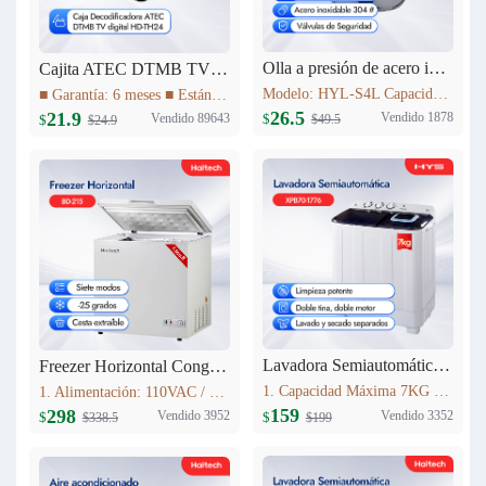
Olla a presión de acero inoxidable 4L Haitech HYL-S4L
Cajita ATEC DTMB TV digital HD-TH24
Modelo: HYL-S4L Capacidad: 4L Diámetro del producto (milímetro): 20cm Altura del producto (milímetro): 137mm Materiales: acero inoxidable 304 # Utilizables tanto para Cocinas a Gas como para Cocinas de Inducción
■ Garantía: 6 meses ■ Estándar DTMB ■ El rendimiento del sistema es más robusto. ■ Mayor capacidad de información. ■ Mejor rendimiento móvil. ■ El rendimiento de la cobertura de transmisión es mejor.
26.5
21.9
Vendido 1878
Vendido 89643
$
$
$49.5
$24.9
Lavadora Semiautomática 7KG XPB70-1776
Freezer Horizontal Congelador Nevera 7.6cu.ft (215L) BD-215C
1. Capacidad Máxima 7KG 2. Panel de control 3. Lavado y centrifugadopor separado 4. Peso neto: 16.5kg 5. Dimensiones del producto:723mm*406mm*819mm
1. Alimentación: 110VAC / 60Hz 2. Refrigerante: R600a 3. Color: Blanco Nieve 4. Condensador: Externo 5. Dimensiones: 895x590x850mm 6. Incluye Cesta Esmaltada
159
298
Vendido 3352
Vendido 3952
$
$
$199
$338.5