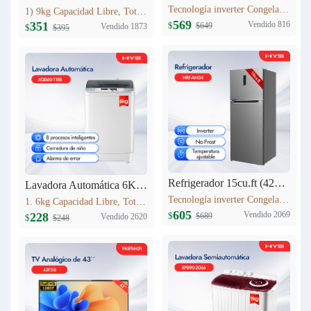
Tecnología inverter Congelación: 77L Refrigeración: 256L Dimensión: W60.5 x D68 x H170.5(cm) Peso neto/bruto: 57KG / 63KG
1) 9kg Capacidad Libre, Totalmente automático 9kg 2) Secado a alta temperatura 3) 12 procesos inteligentes 4) Lavadora equipada con cerradura 5) Cuenta con entrada de agua fría
569
Vendido 816
351
$
$649
Vendido 1873
$
$395
Refrigerador 15cu.ft (420L) Inverter HRF-AM54
Lavadora Automática 6KG XQB60-1188
Tecnología inverter Congelación: 95L Refrigeración: 325L Dimensión: W710 x D685 x H1780(mm) Peso neto/bruto: 69 KG/76 KG
1. 6kg Capacidad Libre, Totalmente automático 6kg 2. 8 procesos inteligentes 3. Cerradura de niño 4. Alarma de error 5. Peso neto: 23kg 6. Dimensiones del producto:525mm*520mm*865mm
605
Vendido 2069
228
$
$689
Vendido 2620
$
$248